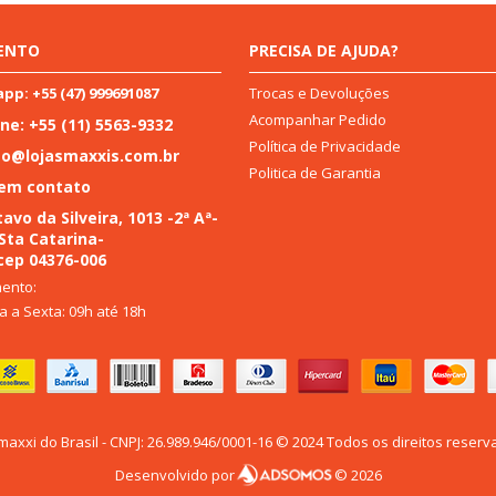
ENTO
PRECISA DE AJUDA?
Trocas e Devoluções
p: +55 (47) 999691087
Acompanhar Pedido
ne: +55 (11) 5563-9332
Política de Privacidade
to@lojasmaxxis.com.br
Politica de Garantia
 em contato
avo da Silveira, 1013 -2ª Aª-
 Sta Catarina-
cep 04376-006
ento:
 a Sexta: 09h até 18h
maxxi do Brasil - CNPJ: 26.989.946/0001-16 © 2024 Todos os direitos reserv
Desenvolvido por
© 2026