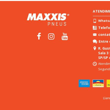
ATENDIM
Whatsap
Telefo
conta
Entre
R. Gust
Sala 3
SP/SP 
Atendim
Segunda
Llan