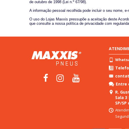
de outubro de 1998 (Lei n.º 67/98).
A informação pessoal recolhida pode incluir o seu nome, e-
O uso do Lojas Maxxis pressupõe a aceitação deste Acordo
que consulte a nossa política de privacidade com regularid
ATENDIM
Whatsap
Telefo
conta
Entre
R. Gust
Sala 3
SP/SP 
Atendim
Segunda