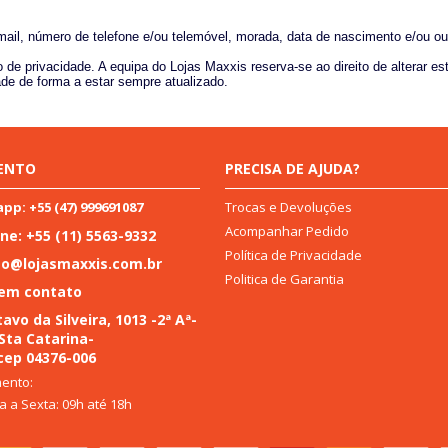
mail, número de telefone e/ou telemóvel, morada, data de nascimento e/ou ou
 de privacidade. A equipa do Lojas Maxxis reserva-se ao direito de alterar
ade de forma a estar sempre atualizado.
ENTO
PRECISA DE AJUDA?
Trocas e Devoluções
p: +55 (47) 999691087
Acompanhar Pedido
ne: +55 (11) 5563-9332
Política de Privacidade
to@lojasmaxxis.com.br
Politica de Garantia
 em contato
avo da Silveira, 1013 -2ª Aª-
 Sta Catarina-
cep 04376-006
ento:
 a Sexta: 09h até 18h