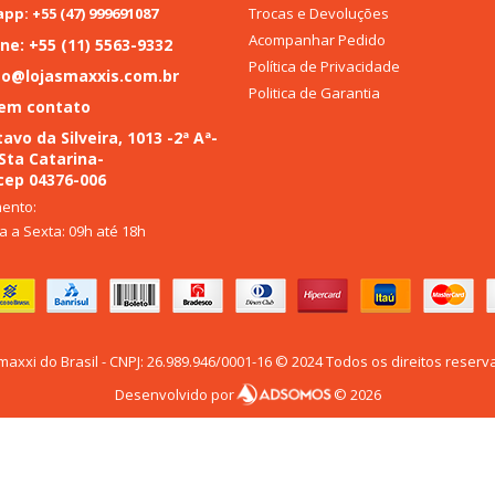
Trocas e Devoluções
p: +55 (47) 999691087
Acompanhar Pedido
ne: +55 (11) 5563-9332
Política de Privacidade
to@lojasmaxxis.com.br
Politica de Garantia
 em contato
avo da Silveira, 1013 -2ª Aª-
 Sta Catarina-
cep 04376-006
ento:
 a Sexta: 09h até 18h
maxxi do Brasil - CNPJ: 26.989.946/0001-16 © 2024 Todos os direitos reserv
Desenvolvido por
© 2026