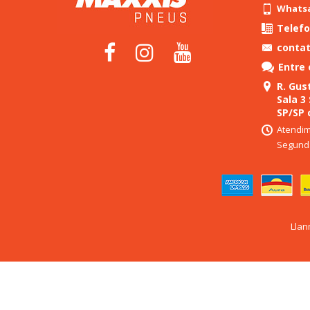
Whatsap
Telefo
conta
Entre
R. Gust
Sala 3
SP/SP 
Atendim
Segunda
Llan