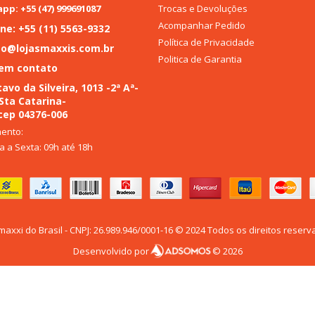
Trocas e Devoluções
p: +55 (47) 999691087
Acompanhar Pedido
ne: +55 (11) 5563-9332
Política de Privacidade
to@lojasmaxxis.com.br
Politica de Garantia
 em contato
avo da Silveira, 1013 -2ª Aª-
 Sta Catarina-
cep 04376-006
ento:
 a Sexta: 09h até 18h
maxxi do Brasil - CNPJ: 26.989.946/0001-16 © 2024 Todos os direitos reserv
Desenvolvido por
© 2026