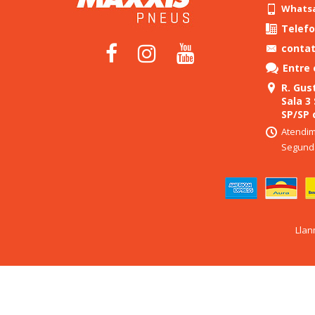
Whatsap
Telefo
conta
Entre
R. Gust
Sala 3
SP/SP 
Atendim
Segunda
Llan