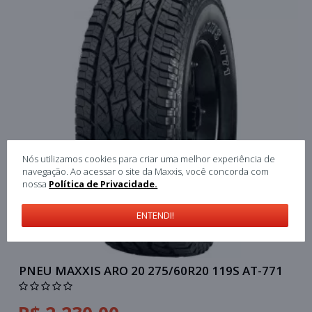
Nós utilizamos cookies para criar uma melhor experiência de
navegação. Ao acessar o site da Maxxis, você concorda com
nossa
Política de Privacidade.
ENTENDI!
PNEU MAXXIS ARO 20 275/60R20 119S AT-771