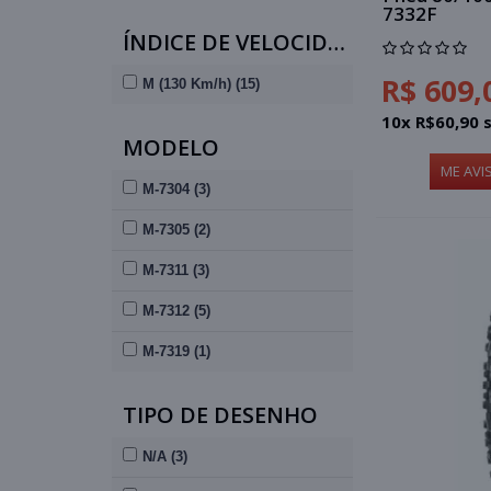
7332F
ÍNDICE DE VELOCIDADE
R$ 609,
M (130 Km/h) (15)
10x R$60,90 
MODELO
ME AVI
M-7304 (3)
M-7305 (2)
M-7311 (3)
M-7312 (5)
M-7319 (1)
TIPO DE DESENHO
N/A (3)