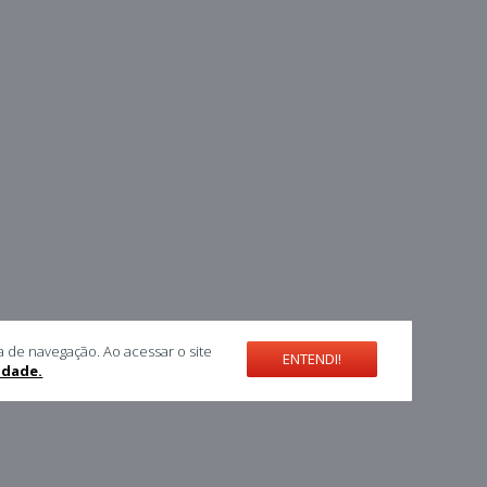
a de navegação. Ao acessar o site
ENTENDI!
cidade.