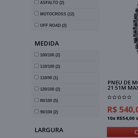
ASFALTO (2)
MOTOCROSS (12)
OFF ROAD (2)
MEDIDA
100/100 (2)
110/100 (2)
110/90 (1)
PNEU DE M
21 51M MA
120/100 (2)
80/100 (5)
R$ 540,
90/100 (2)
10x R$54,00 
LARGURA