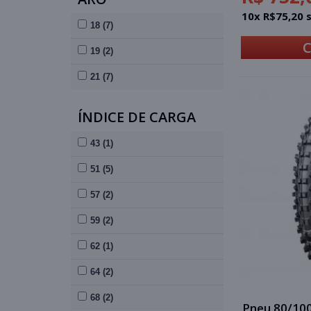
10x R$75,20 
18 (7)
19 (2)
21 (7)
ÍNDICE DE CARGA
43 (1)
51 (5)
57 (2)
59 (2)
62 (1)
64 (2)
68 (2)
Pneu 80/10