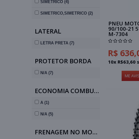
SIMETRICO (4)
SIMETRICO,SIMETRICO (2)
PNEU MOTO
90/100-21 
LATERAL
M-7304
LETRA PRETA (7)
R$ 636,
PROTETOR BORDA
10x R$63,60 
N/A (7)
ME AVI
ECONOMIA COMBUSTÍVEL
A (1)
N/A (5)
FRENAGEM NO MOLHADO