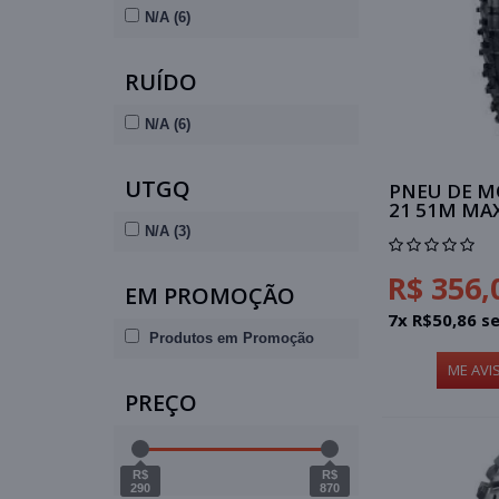
N/A (6)
RUÍDO
N/A (6)
UTGQ
PNEU DE M
21 51M MA
N/A (3)
R$ 356,
EM PROMOÇÃO
7x R$50,86 s
Produtos em Promoção
ME AVI
PREÇO
R$
R$
290
870