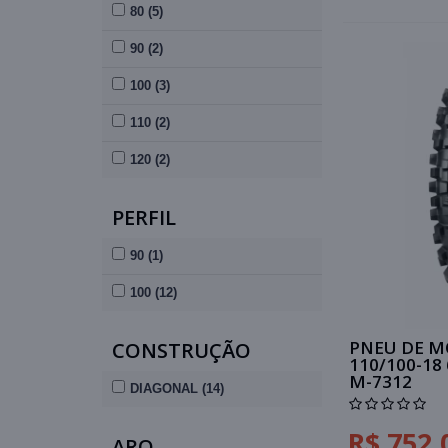
80 (5)
90 (2)
100 (3)
110 (2)
120 (2)
PERFIL
90 (1)
100 (12)
PNEU DE M
CONSTRUÇÃO
110/100-18
M-7312
DIAGONAL (14)
R$ 752,
ARO