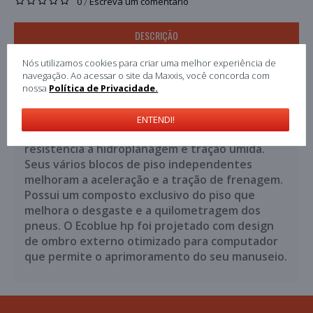
0
Escreva um comentário
/
DESCRIÇÃO
ESPECIFICAÇÃO
Nós utilizamos cookies para criar uma melhor experiência de
navegação. Ao acessar o site da Maxxis, você concorda com
COMENTÁRIOS (0)
nossa
Política de Privacidade.
O Pneu Ecoblue hp apresenta três sulcos
ENTENDI!
circunferenciais que fornecem excelente
resistência à hidroplanagem e tração úmida.
Seus vários blocos de piso independentes
melhoram a aceleração e a tração de frenagem.
Possui um composto exclusivo do piso que
melhora o desgaste e a quilometragem dos
pneus. O Ecoblue hp foi projetado com design
de ombro externo otimizado para computador
que permite o aprimoramento do seu manuseio.