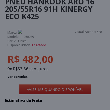
PNEU HANKOOK ARO 16
205/55R16 91H KINERGY
ECO K425
Visualizações:
528
Marca:
Modelo:
11060079
Cor:
2 - Unico
Disponibilidade:
Esgotado
R$ 482,00
9x R$53,56 sem juros
Ver parcelas
AVISE-ME QUANDO DISPONÍVEL
Estimativa de Frete