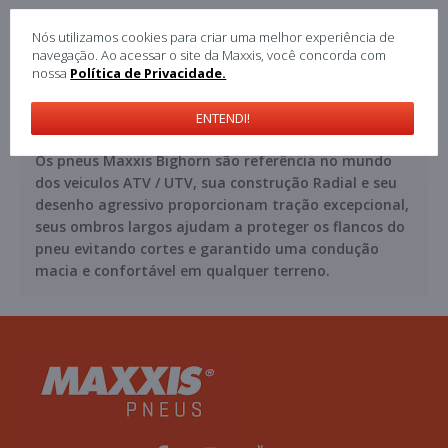
Nós utilizamos cookies para criar uma melhor experiência de
DESCRIÇÃO
navegação. Ao acessar o site da Maxxis, você concorda com
nossa
Política de Privacidade.
ESPECIFICAÇÃO
COMENTÁRIOS (0)
ENTENDI!
Os pneus Maxxis Bighorn são referência no mundo
dos veiculos ATV / UTV, sua construção Radial e seu
desenho agressivo proporcionam tração excepcional,
seus ombros largos ajudam a proteger os flancos do
pneu evitando cortes e garantido uma condução
macia e confortável em qualquer terreno.