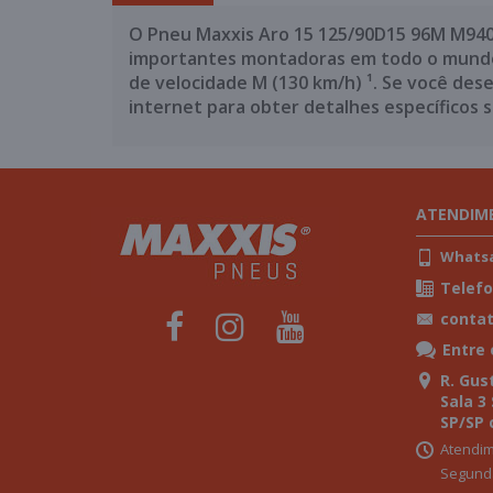
O Pneu Maxxis Aro 15 125/90D15 96M M9400
importantes montadoras em todo o mundo. C
de velocidade M (130 km/h) ¹. Se você des
internet para obter detalhes específicos 
ATENDIM
Whatsap
Telefo
conta
Entre
R. Gust
Sala 3
SP/SP 
Atendim
Segunda