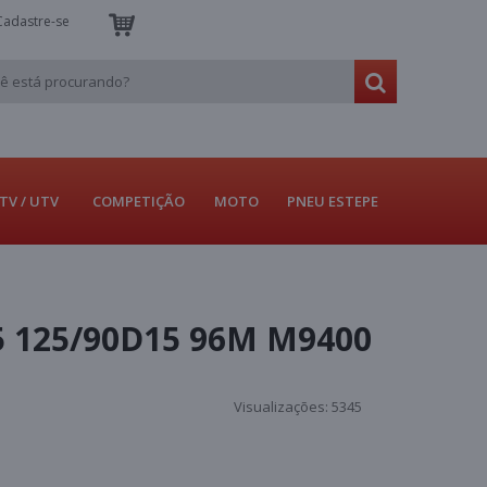
Cadastre-se
TV / UTV
COMPETIÇÃO
MOTO
PNEU ESTEPE
 125/90D15 96M M9400
Visualizações:
5345