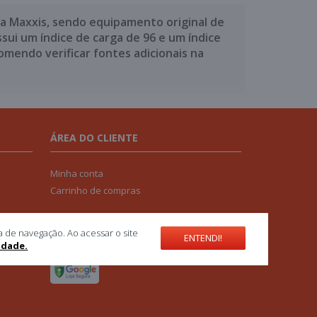
a Maxxis, sendo equipamento original de
sui um índice de carga de 96 e um índice
omendo verificar fontes adicionais na
ÁREA DO CLIENTE
Minha conta
Carrinho de compras
SELOS DE SEGURANÇA
a de navegação. Ao acessar o site
ENTENDI!
cidade.