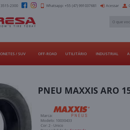
) 3515-2300
Whatsapp: +55 (47) 991037681
Acessar
ONETES / SUV
OFF-ROAD
UTILITÁRIO
INDUSTRIAL
A
PNEU MAXXIS ARO 15
Marca:
Modelo:
10030433
Cor:
2 - Unico