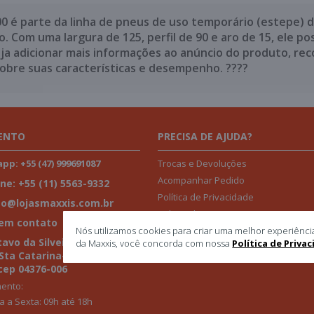
 é parte da linha de pneus de uso temporário (estepe) d
om uma largura de 125, perfil de 90 e aro de 15, ele pos
eja adicionar mais informações ao anúncio do produto, rec
sobre suas características e desempenho. ????
ENTO
PRECISA DE AJUDA?
Trocas e Devoluções
p: +55 (47) 999691087
Acompanhar Pedido
ne: +55 (11) 5563-9332
Política de Privacidade
to@lojasmaxxis.com.br
Politica de Garantia
 em contato
Nós utilizamos cookies para criar uma melhor experiênci
avo da Silveira, 1013 -2ª Aª-
da Maxxis, você concorda com nossa
Política de Priva
 Sta Catarina-
cep 04376-006
ento:
 a Sexta: 09h até 18h