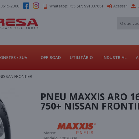
) 3515-2300
Whatsapp: +55 (47) 991037681
Acessar
ONETES / SUV
OFF-ROAD
UTILITÁRIO
INDUSTRIAL
A
 NISSAN FRONTIER
PNEU MAXXIS ARO 16
750+ NISSAN FRONTI
Marca:
Modelo:
10030009