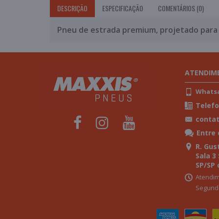
DESCRIÇÃO
ESPECIFICAÇÃO
COMENTÁRIOS (0)
Pneu de estrada premium, projetado para 
ATENDIM
Whatsap
Telefo
conta
Entre
R. Gust
Sala 3
SP/SP 
Atendim
Segunda