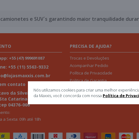
camionetes e SUV´s garantindo maior tranquilidade dura
ENTO
PRECISA DE AJUDA?
Trocas e Devoluções
p: +55 (47) 999691087
Acompanhar Pedido
ne: +55 (11) 5563-9332
Política de Privacidade
to@lojasmaxxis.com.br
Politica de Garantia
 em contato
Nós utilizamos cookies para criar uma melhor experiênci
avo da Silveira, 1013 -2ª Aª-
da Maxxis, você concorda com nossa
Política de Priva
 Sta Catarina-
cep 04376-006
ento:
 a Sexta: 09h até 18h