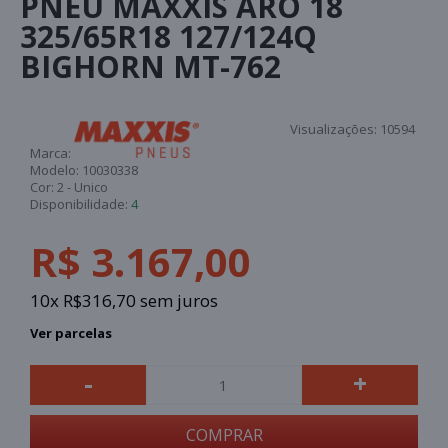
PNEU MAXXIS ARO 18
325/65R18 127/124Q
BIGHORN MT-762
Visualizações:
10594
Marca:
Modelo:
10030338
Cor:
2 - Unico
Disponibilidade:
4
R$ 3.167,00
10x R$316,70 sem juros
Ver parcelas
-
+
COMPRAR