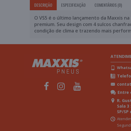
DESCRIÇÃO
ESPECIFICAÇÃO
COMENTÁRIOS (0)
O VS5 é o último lançamento da Maxxis na
premium. Seu design com 4 sulcos chanfra
condição de clima e trazendo mais perform
ATENDIM
Whatsap
Telefo
conta
Entre
R. Gust
Sala 3
SP/SP 
Atendim
Segunda