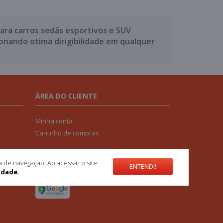
ara carros sedãs esportivos e SUV
nando otima dirigibilidade em qualquer
ÁREA DO CLIENTE
Minha conta
Carrinho de compras
SELOS DE SEGURANÇA
a de navegação. Ao acessar o site
ENTENDI!
cidade.