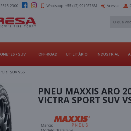
) 3515-2300
Whatsapp: +55 (47) 991037681
Acessar
ONETES / SUV
OFF-ROAD
UTILITÁRIO
INDUSTRIAL
A
SPORT SUV VS5
PNEU MAXXIS ARO 20
VICTRA SPORT SUV V
Marca:
Modelo:
10030369