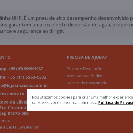
 linha UHP. É um pneu de alto desempenho desenvolvido p
dos garantem uma excelente dispersão de aguá, proporcio
ance e segurança ao dirigir.
ENTO
PRECISA DE AJUDA?
Trocas e Devoluções
p: +55 (47) 999691087
Acompanhar Pedido
ne: +55 (11) 5563-9332
Política de Privacidade
to@lojasmaxxis.com.br
Politica de Garantia
 em contato
Nós utilizamos cookies para criar uma melhor experiênci
avo da Silveira, 1013 -2ª Aª-
da Maxxis, você concorda com nossa
Política de Priva
 Sta Catarina-
cep 04376-006
ento:
 a Sexta: 09h até 18h