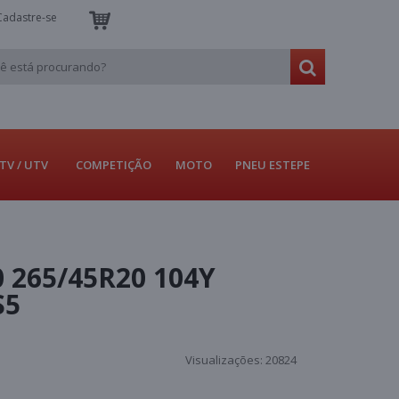
Cadastre-se
TV / UTV
COMPETIÇÃO
MOTO
PNEU ESTEPE
 265/45R20 104Y
S5
Visualizações:
20824