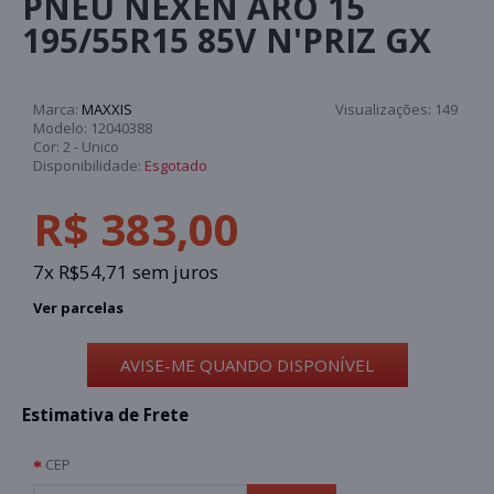
PNEU NEXEN ARO 15
195/55R15 85V N'PRIZ GX
Marca:
MAXXIS
Visualizações:
149
Modelo:
12040388
Cor:
2 - Unico
Disponibilidade:
Esgotado
R$ 383,00
7x R$54,71 sem juros
Ver parcelas
AVISE-ME QUANDO DISPONÍVEL
Estimativa de Frete
CEP