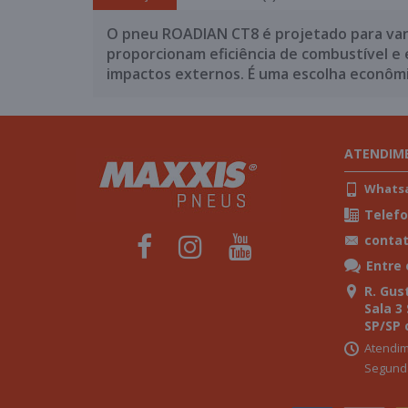
O pneu ROADIAN CT8 é projetado para vans
proporcionam eficiência de combustível e
impactos externos. É uma escolha econômic
ATENDIM
Whatsap
Telefo
conta
Entre
R. Gust
Sala 3
SP/SP 
Atendim
Segunda