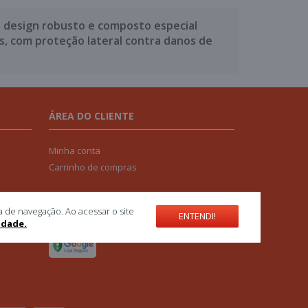
 design robusto e composto especial
, com proteção lateral contra danos de
ÁREA DO CLIENTE
Minha conta
Carrinho de compras
SELOS DE SEGURANÇA
a de navegação. Ao acessar o site
ENTENDI!
cidade.