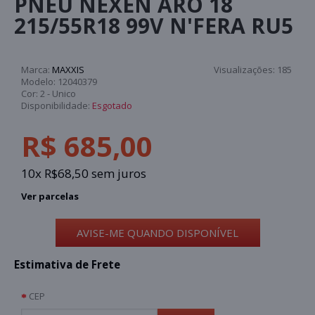
PNEU NEXEN ARO 18
215/55R18 99V N'FERA RU5
Marca:
MAXXIS
Visualizações:
185
Modelo:
12040379
Cor:
2 - Unico
Disponibilidade:
Esgotado
R$ 685,00
10x R$68,50 sem juros
Ver parcelas
AVISE-ME QUANDO DISPONÍVEL
Estimativa de Frete
CEP