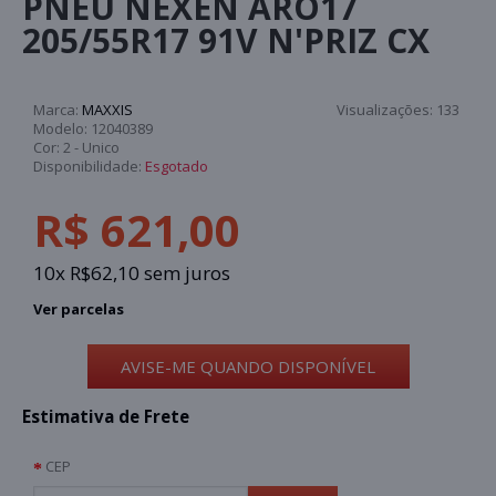
PNEU NEXEN ARO17
205/55R17 91V N'PRIZ CX
Marca:
MAXXIS
Visualizações:
133
Modelo:
12040389
Cor:
2 - Unico
Disponibilidade:
Esgotado
R$ 621,00
10x R$62,10 sem juros
Ver parcelas
AVISE-ME QUANDO DISPONÍVEL
Estimativa de Frete
CEP