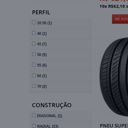
235 (2)
10x R$62,10 
PERFIL
245 (3)
ME AVI
10.50 (1)
40 (1)
45 (7)
50 (5)
55 (6)
60 (1)
70 (2)
90 (1)
CONSTRUÇÃO
DIAGONAL (1)
PNEU SUPER
RADIAL (23)