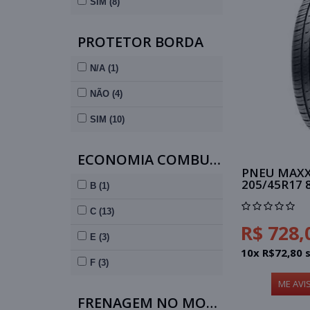
SIM (8)
PROTETOR BORDA
N/A (1)
NÃO (4)
SIM (10)
ECONOMIA COMBUSTÍVEL
PNEU MAXX
205/45R17 
B (1)
C (13)
R$ 728,
E (3)
10x R$72,80 
F (3)
ME AVI
FRENAGEM NO MOLHADO