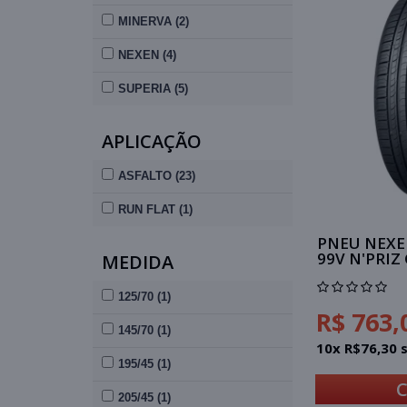
MINERVA (2)
NEXEN (4)
SUPERIA (5)
APLICAÇÃO
ASFALTO (23)
RUN FLAT (1)
PNEU NEXEN
99V N'PRIZ
MEDIDA
125/70 (1)
R$ 763,
145/70 (1)
10x R$76,30 
195/45 (1)
205/45 (1)