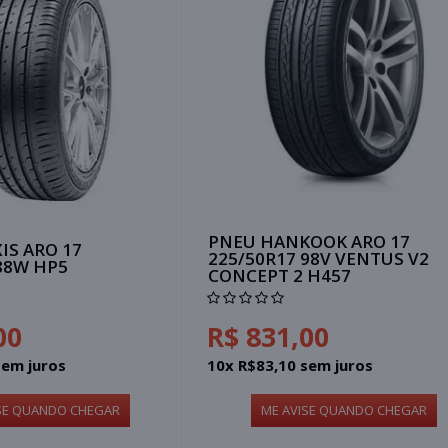
PNEU HANKOOK ARO 17
IS ARO 17
225/50R17 98V VENTUS V2
88W HP5
CONCEPT 2 H457
00
R$ 831,00
sem juros
10x R$83,10 sem juros
SE QUANDO CHEGAR
ME AVISE QUANDO CHEGAR