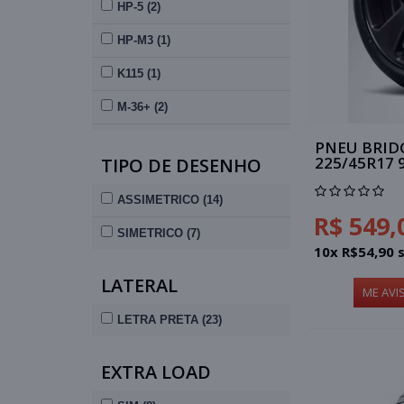
HP-5 (2)
HP-M3 (1)
K115 (1)
M-36+ (2)
M-9400 (2)
PNEU BRID
225/45R17
TIPO DE DESENHO
M9700S (1)
ASSIMETRICO (14)
MAZ4S (1)
R$ 549,
SIMETRICO (7)
N'PRIZ CX (1)
10x R$54,90 
N'PRIZ GX (3)
LATERAL
ME AVI
RS400 (1)
LETRA PRETA (23)
T005 (1)
EXTRA LOAD
VS5 (1)