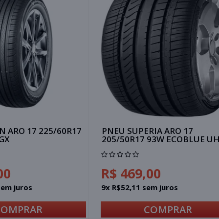
 ARO 17 225/60R17
PNEU SUPERIA ARO 17
 GX
205/50R17 93W ECOBLUE U
00
R$ 469,00
sem juros
9x R$52,11 sem juros
COMPRAR
COMPRAR