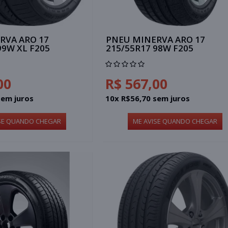
RVA ARO 17
PNEU MINERVA ARO 17
99W XL F205
215/55R17 98W F205
00
R$ 567,00
sem juros
10x R$56,70 sem juros
SE QUANDO CHEGAR
ME AVISE QUANDO CHEGAR