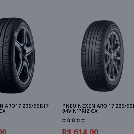
N ARO17 205/55R17
PNEU NEXEN ARO 17 225/50
 CX
94V N'PRIZ GX
00
R$ 614,00