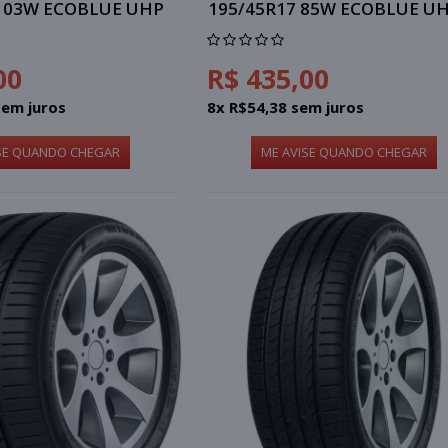
 103W ECOBLUE UHP
195/45R17 85W ECOBLUE U
00
R$ 435,00
sem juros
8x R$54,38 sem juros
SE QUANDO CHEGAR
ME AVISE QUANDO CHEGAR