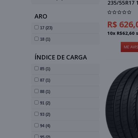
235/55R17
ARO
R$ 626,
17 (23)
10x R$62,60 
18 (1)
ME AVI
ÍNDICE DE CARGA
85 (1)
87 (1)
88 (1)
91 (2)
93 (2)
94 (4)
95 (2)