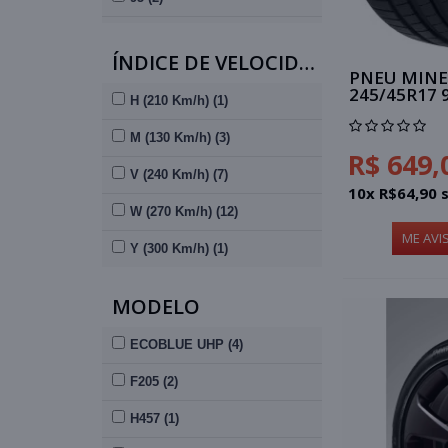
98 (4)
ÍNDICE DE VELOCIDADE
99 (3)
PNEU MINE
245/45R17 
H (210 Km/h) (1)
100 (1)
M (130 Km/h) (3)
103 (1)
R$ 649,
V (240 Km/h) (7)
105 (1)
10x R$64,90 
W (270 Km/h) (12)
106 (1)
ME AVI
Y (300 Km/h) (1)
MODELO
ECOBLUE UHP (4)
F205 (2)
H457 (1)