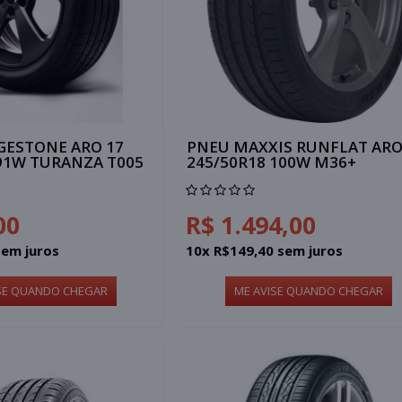
GESTONE ARO 17
PNEU MAXXIS RUNFLAT ARO
 91W TURANZA T005
245/50R18 100W M36+
00
R$ 1.494,00
sem juros
10x R$149,40 sem juros
SE QUANDO CHEGAR
ME AVISE QUANDO CHEGAR