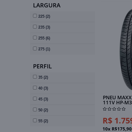
LARGURA
255/55 (1)
225 (2)
275/40 (1)
235 (3)
255 (6)
275 (1)
PERFIL
35 (2)
40 (3)
PNEU MAXXI
45 (3)
111V HP-M3
50 (2)
R$ 1.75
55 (2)
10x R$175,90