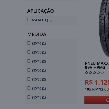
APLICAÇÃO
ASFALTO (12)
MEDIDA
225/40 (1)
225/55 (1)
235/45 (2)
PNEU MAXXI
99V HPM3
235/50 (1)
R$ 1.12
255/35 (2)
10x R$112,00
255/40 (1)
255/45 (1)
255/50 (1)