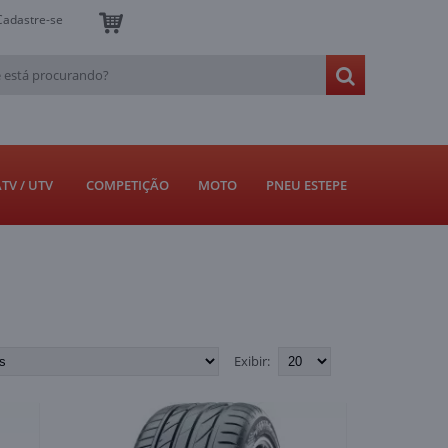
Cadastre-se
TV / UTV
COMPETIÇÃO
MOTO
PNEU ESTEPE
Exibir: