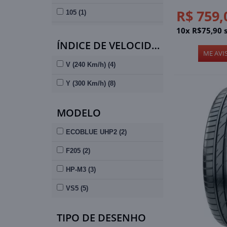
R$ 759,
105 (1)
10x R$75,90 
111 (1)
ÍNDICE DE VELOCIDADE
ME AVI
V (240 Km/h) (4)
Y (300 Km/h) (8)
MODELO
ECOBLUE UHP2 (2)
F205 (2)
HP-M3 (3)
VS5 (5)
TIPO DE DESENHO