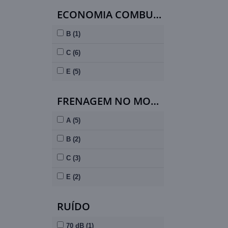
ECONOMIA COMBUSTÍVEL
B (1)
C (6)
E (5)
FRENAGEM NO MOLHADO
A (5)
B (2)
C (3)
E (2)
RUÍDO
70 dB (1)